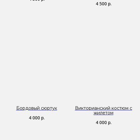
4 500
р.
Бордовый сюртук
Викторианский костюм с
жилетом
4 000
р.
4 000
р.