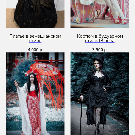
Платье в венецианском
Костюм в будуарном
стиле
стиле 18 века
4 000
р.
3 500
р.