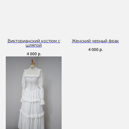
Викторианский костюм с
Женский черный фрак
шляпой
4 000
р.
4 000
р.