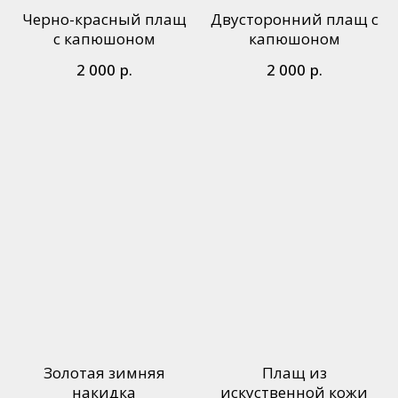
Черно-красный плащ
Двусторонний плащ с
с капюшоном
капюшоном
р.
р.
2 000
2 000
Золотая зимняя
Плащ из
накидка
искуственной кожи